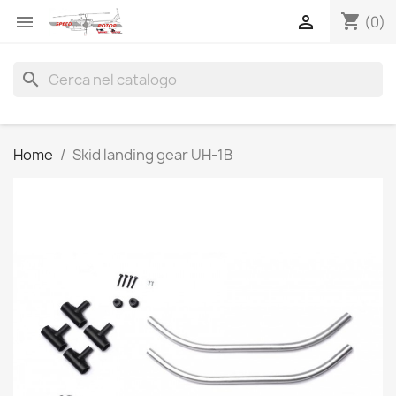
shopping_cart


(0)
search
Home
Skid landing gear UH-1B