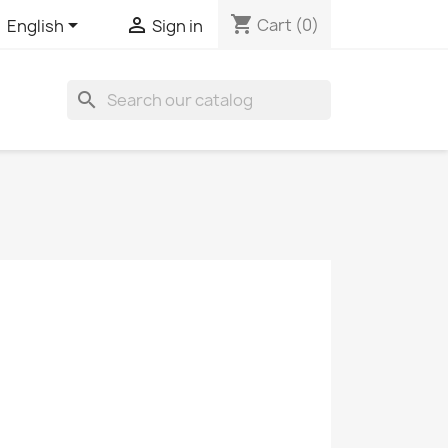
shopping_cart


Cart
(0)
English
Sign in
search