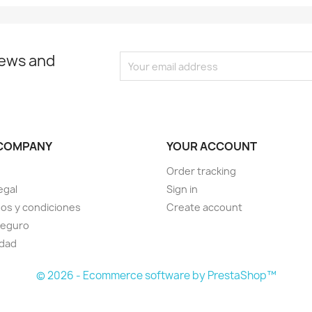
news and
COMPANY
YOUR ACCOUNT
Order tracking
egal
Sign in
os y condiciones
Create account
seguro
idad
© 2026 - Ecommerce software by PrestaShop™