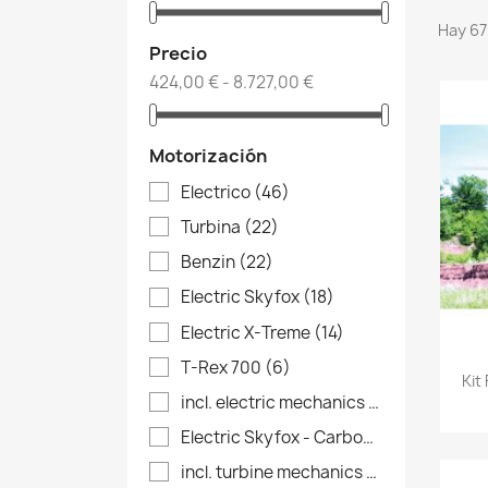
Hay 67
Precio
424,00 € - 8.727,00 €
Motorización
Electrico
(46)
Turbina
(22)
Benzin
(22)
Electric Skyfox
(18)
Electric X-Treme
(14)
T-Rex 700
(6)
Kit
incl. electric mechanics
(6)
Electric Skyfox - Carbon
(1)
incl. turbine mechanics
(4)