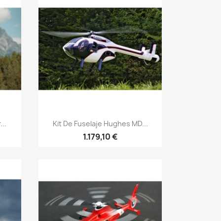
Vista rápida

..
Kit De Fuselaje Hughes MD...
1.179,10 €