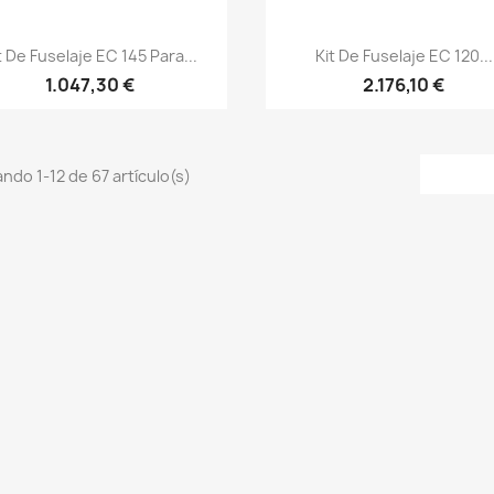
Vista rápida
Vista rápida


t De Fuselaje EC 145 Para...
Kit De Fuselaje EC 120...
1.047,30 €
2.176,10 €
ndo 1-12 de 67 artículo(s)