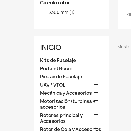
Circulo rotor
2300 mm
(1)
Ki
INICIO
Mostra
Kits de Fuselaje
Pod and Boom

Piezas de Fuselaje

UAV / VTOL

Mecánica y Accesorios

Motorización/turbinas y
accesorios

Rotores principal y
Accesorios

Rotor de Cola y Accesorios