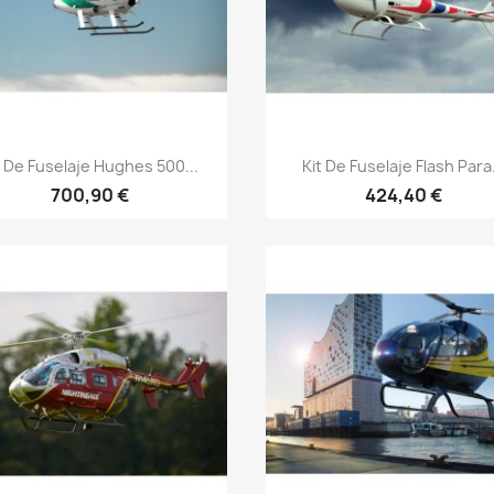
Vista rápida
Vista rápida


t De Fuselaje Hughes 500...
Kit De Fuselaje Flash Para.
700,90 €
424,40 €