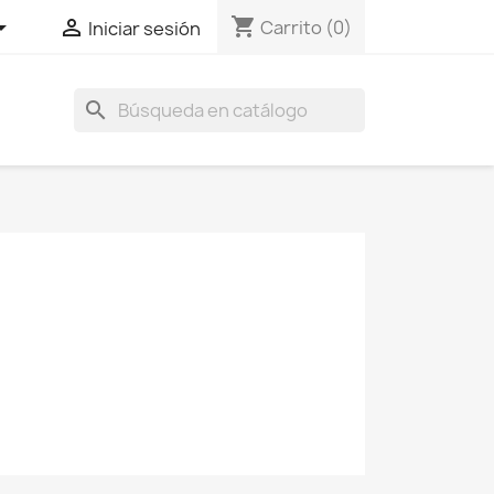
shopping_cart


Carrito
(0)
Iniciar sesión
search