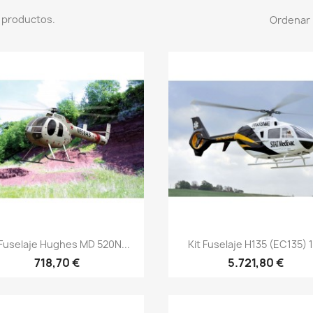
 productos.
Ordenar 
Vista rápida
Vista rápida


 Fuselaje Hughes MD 520N...
Kit Fuselaje H135 (EC135) 1
718,70 €
5.721,80 €