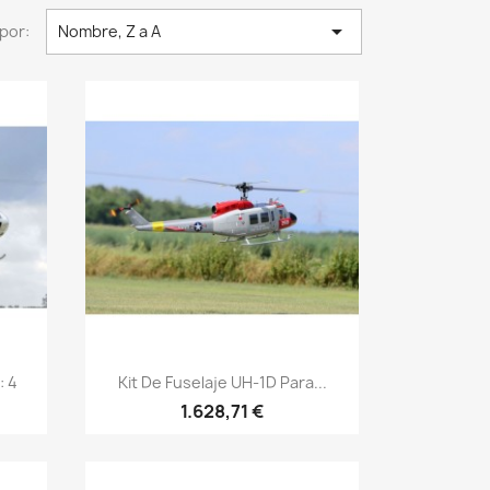

por:
Nombre, Z a A
Vista rápida

: 4
Kit De Fuselaje UH-1D Para...
1.628,71 €