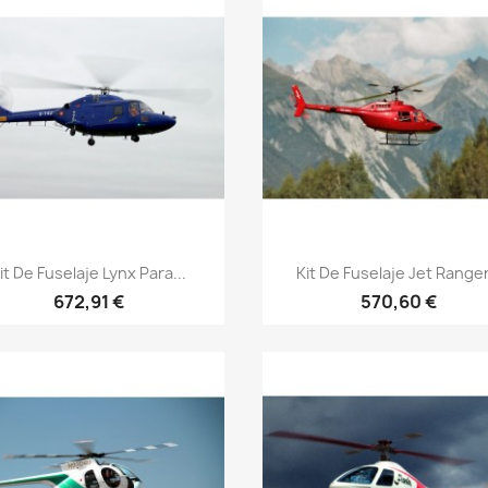
Vista rápida
Vista rápida


it De Fuselaje Lynx Para...
Kit De Fuselaje Jet Ranger.
672,91 €
570,60 €