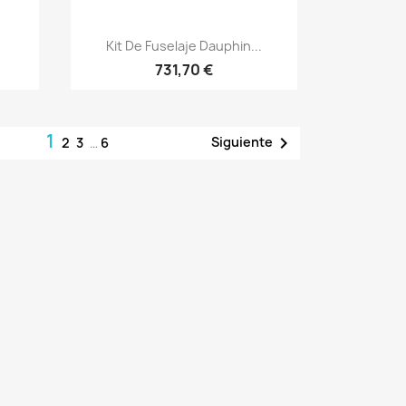
Vista rápida

Kit De Fuselaje Dauphin...
731,70 €
1

Siguiente
2
3
…
6