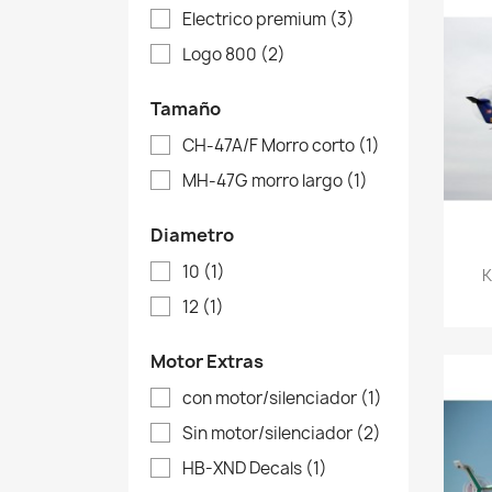
Electrico premium
(3)
Logo 800
(2)
Tamaño
CH-47A/F Morro corto
(1)
MH-47G morro largo
(1)
Diametro
10
(1)
K
12
(1)
Motor Extras
con motor/silenciador
(1)
Sin motor/silenciador
(2)
HB-XND Decals
(1)