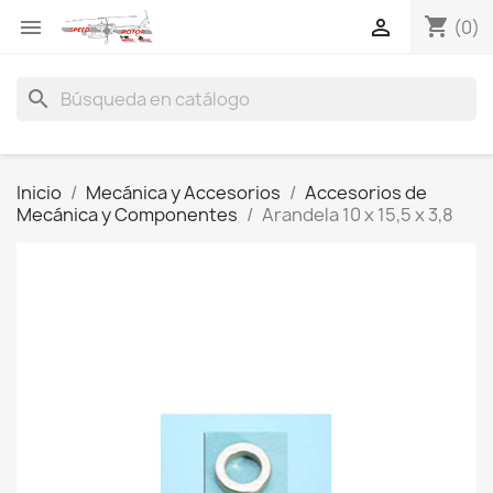
shopping_cart


(0)
search
Inicio
Mecánica y Accesorios
Accesorios de
Mecánica y Componentes
Arandela 10 x 15,5 x 3,8