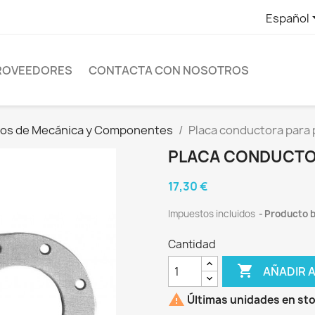
Español
ROVEEDORES
CONTACTA CON NOSOTROS
ios de Mecánica y Componentes
Placa conductora para p
PLACA CONDUCTOR
17,30 €
Impuestos incluidos
Producto b
Cantidad

AÑADIR 

Últimas unidades en st