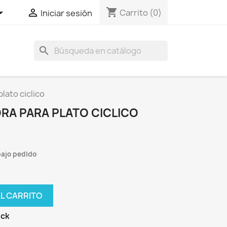
shopping_cart


Carrito
(0)
Iniciar sesión
search
lato ciclico
A PARA PLATO CICLICO
ajo pedido
AL CARRITO
ock