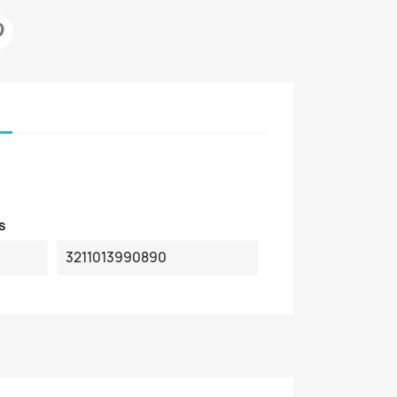
s
3211013990890