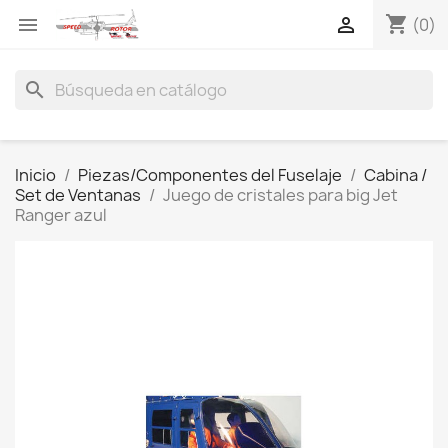
shopping_cart


(0)
search
Inicio
Piezas/Componentes del Fuselaje
Cabina /
Set de Ventanas
Juego de cristales para big Jet
Ranger azul