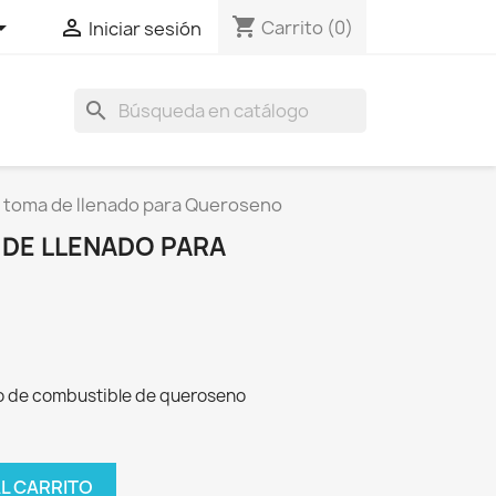
shopping_cart


Carrito
(0)
Iniciar sesión
search
 toma de llenado para Queroseno
 DE LLENADO PARA
o de combustible de queroseno
AL CARRITO