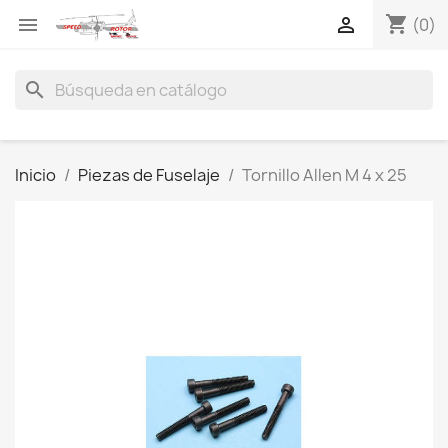
shopping_cart


(0)
search
Inicio
Piezas de Fuselaje
Tornillo Allen M 4 x 25