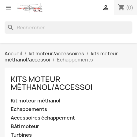
shopping_cart


(0)
search
Accueil
kit moteur/accessoires
kits moteur
méthanol/accessoi
Echappements
KITS MOTEUR
MÉTHANOL/ACCESSOI
Kit moteur méthanol
Echappements
Accessoires échappement
Bâti moteur
Turbines