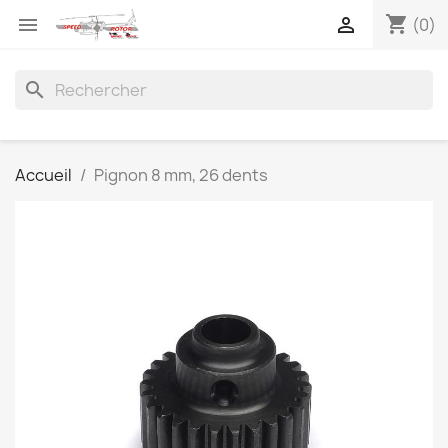
shopping_cart


(0)
search
Accueil
Pignon 8 mm, 26 dents