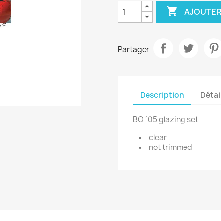

AJOUTER
Partager
Description
Détai
BO 105 glazing set
clear
not trimmed