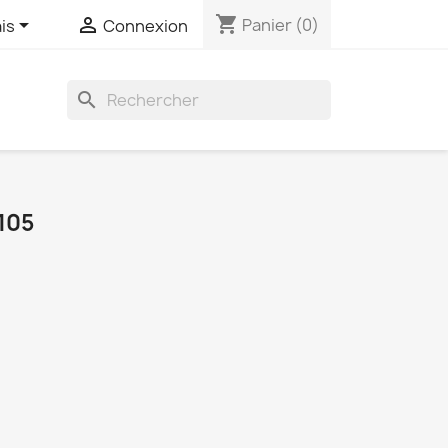
shopping_cart


Panier
(0)
is
Connexion
search
105