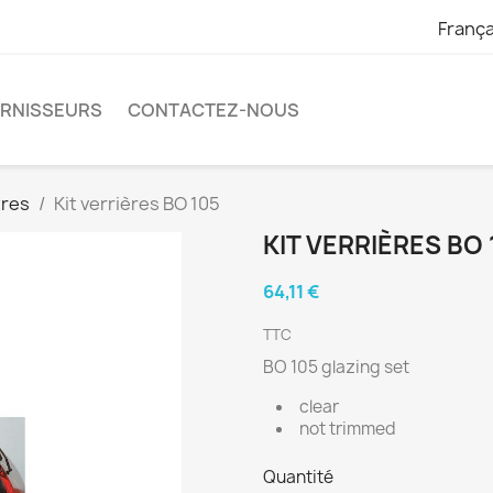
França
URNISSEURS
CONTACTEZ-NOUS
tres
Kit verrières BO 105
KIT VERRIÈRES BO 
64,11 €
TTC
BO 105 glazing set
clear
not trimmed
Quantité