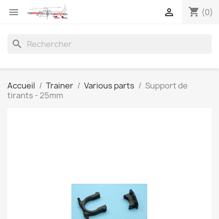
shopping_cart


(0)
search
Accueil
Trainer
Various parts
Support de
tirants - 25mm