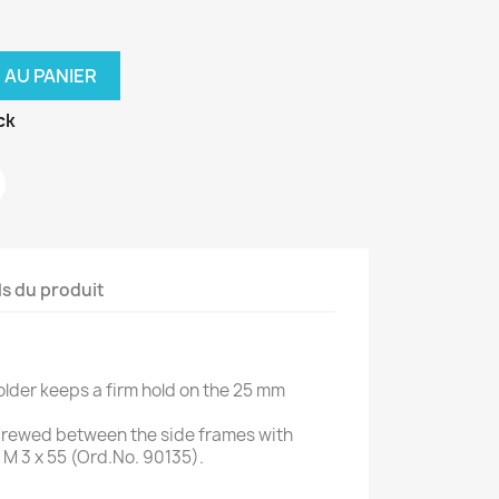
 AU PANIER
ck
ls du produit
older keeps a firm hold on the 25 mm
screwed between the side frames with
M 3 x 55 (Ord.No. 90135).