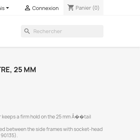
shopping_cart


Panier
(0)
is
Connexion
search
RE, 25 MM
r keeps a firm hold on the 25 mm Ã��tail
ewed between the side frames with socket-head
 90135).