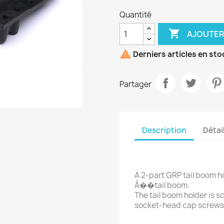
Quantité

AJOUTER

Derniers articles en sto
Partager
Description
Détai
A 2-part GRP tail boom h
Ã��tail boom.
The tail boom holder is 
socket-head cap screws 