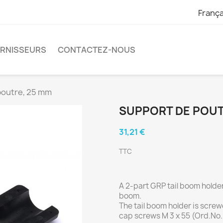
França
URNISSEURS
CONTACTEZ-NOUS
poutre, 25 mm
SUPPORT DE POUT
31,21 €
TTC
A 2-part GRP tail boom holde
boom.
The tail boom holder is scr
cap screws M 3 x 55 (Ord.No.