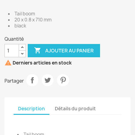
Tail boom
20 x 0.8 x 710 mm
black
Quantité

AJOUTER AU PANIER

Derniers articles en stock
Partager
Description
Détails du produit
Tail boom