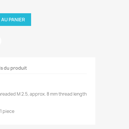
 AU PANIER
ls du produit
eaded M 2.5, approx. 8 mm thread length
1 piece