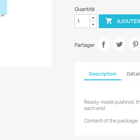
Quantité

AJOUTER
Partager
Description
Détai
Ready-made pushrod, thr
each end.
Content of the package: 