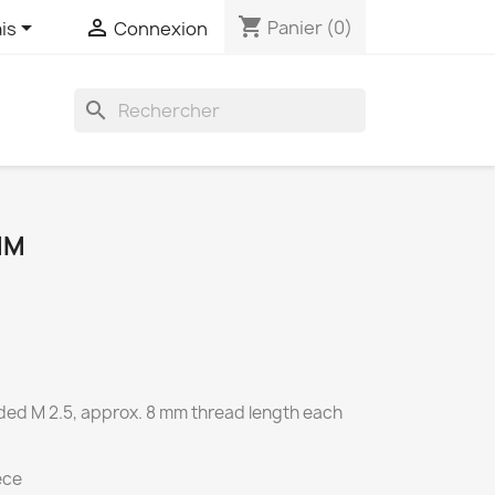
shopping_cart


Panier
(0)
is
Connexion
search
MM
ed M 2.5, approx. 8 mm thread length each
ece