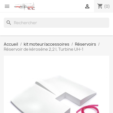
shopping_cart


(0)
search
Accueil
kit moteur/accessoires
Réservoirs
Réservoir de kérosène 2,2 l, Turbine UH-1