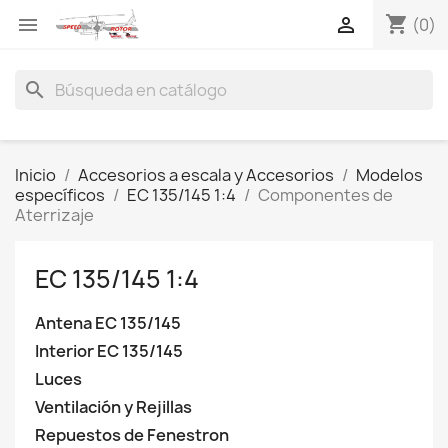
shopping_cart


(0)
search
Inicio
Accesorios a escala y Accesorios
Modelos
específicos
EC 135/145 1:4
Componentes de
Aterrizaje
EC 135/145 1:4
Antena EC 135/145
Interior EC 135/145
Luces
Ventilación y Rejillas
Repuestos de Fenestron