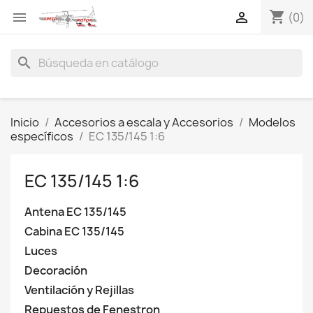
shopping_cart


(0)
search
Inicio
Accesorios a escala y Accesorios
Modelos
específicos
EC 135/145 1:6
EC 135/145 1:6
Antena EC 135/145
Cabina EC 135/145
Luces
Decoración
Ventilación y Rejillas
Repuestos de Fenestron