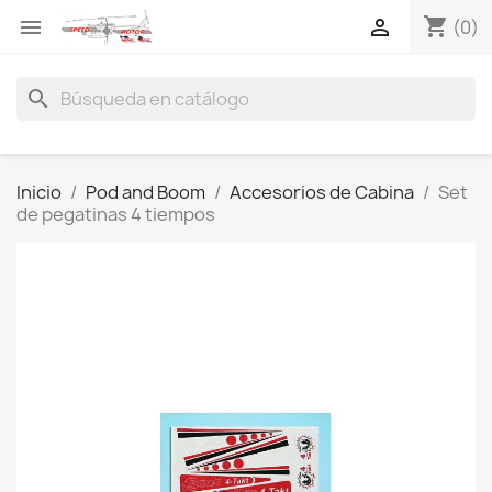
shopping_cart


(0)
search
Inicio
Pod and Boom
Accesorios de Cabina
Set
de pegatinas 4 tiempos