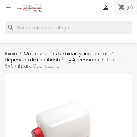
shopping_cart


(0)
search
Inicio
Motorización/turbinas y accesorios
Depositos de Combustible y Accesorios
Tanque
540 ml para Queroseno