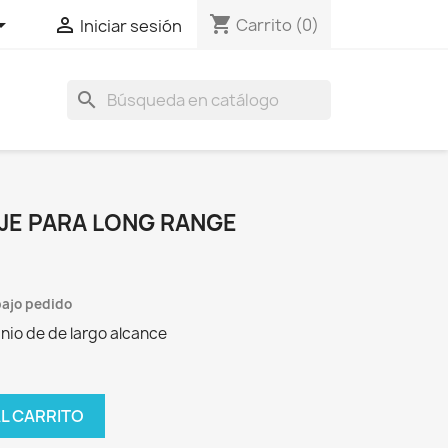
shopping_cart


Carrito
(0)
Iniciar sesión
search
AJE PARA LONG RANGE
ajo pedido
inio de de largo alcance
AL CARRITO