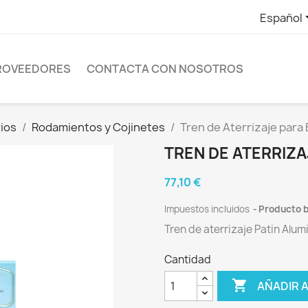
Español
ROVEEDORES
CONTACTA CON NOSOTROS
rios
Rodamientos y Cojinetes
Tren de Aterrizaje para 
TREN DE ATERRIZA
77,10 €
Impuestos incluidos
Producto b
Tren de aterrizaje Patin Alum
Cantidad

AÑADIR 