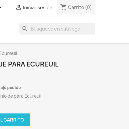
shopping_cart


Carrito
(0)
Iniciar sesión
search
Ecureuil
JE PARA ECUREUIL
ajo pedido
inio de para Ecureuil
AL CARRITO