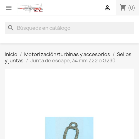
shopping_cart


(0)
search
Inicio
Motorización/turbinas y accesorios
Sellos
y juntas
Junta de escape, 34 mm Z22 o G230