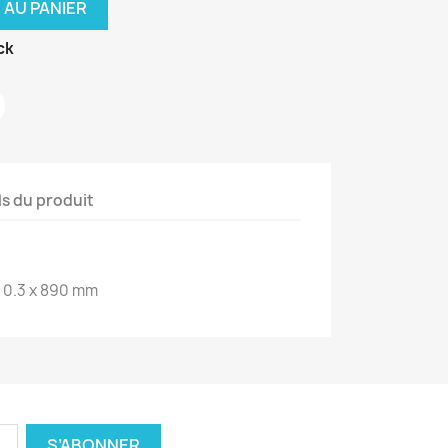
 AU PANIER
ck
ls du produit
x 0.3 x 890 mm