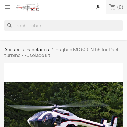
shopping_cart


(0)
search
Accueil
Fuselages
Hughes MD 520 N 1:5 for Pahl-
turbine - Fuselage kit