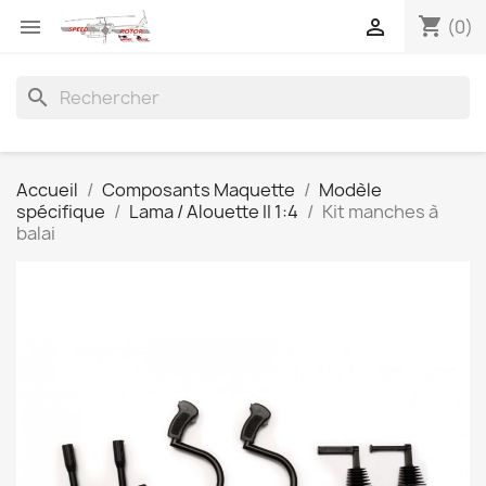
shopping_cart


(0)
search
Accueil
Composants Maquette
Modèle
spécifique
Lama / Alouette II 1:4
Kit manches à
balai