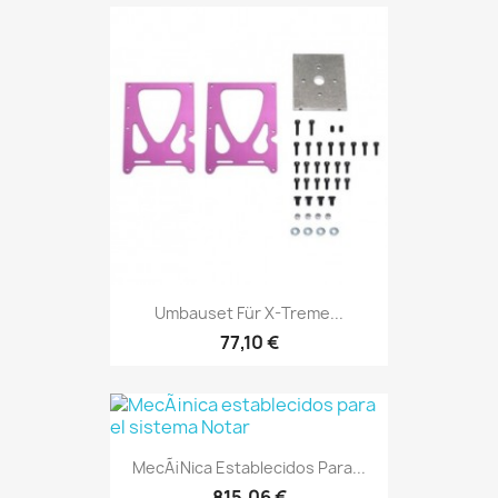
Umbauset Für X-Treme...
77,10 €
MecÃ¡nica Establecidos Para...
815,06 €