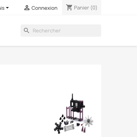
shopping_cart


Panier
(0)
is
Connexion
search