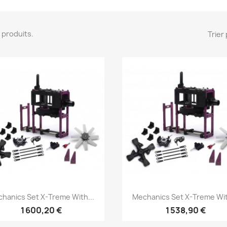
27 produits.
Trier 
Aperçu rapide
Aperçu rapide


hanics Set X-Treme With...
Mechanics Set X-Treme Wit
1 600,20 €
1 538,90 €