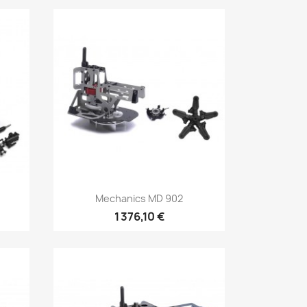
Aperçu rapide

Mechanics MD 902
1 376,10 €