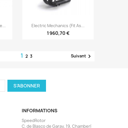
Aperçu rapide

...
Electric Mechanics (fit As...
1 960,70 €
1

Suivant
2
3
INFORMATIONS
SpeedRotor
C. de Blasco de Garay, 19, Chamberí