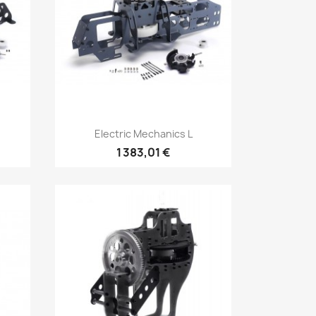
Aperçu rapide

Electric Mechanics L
1 383,01 €