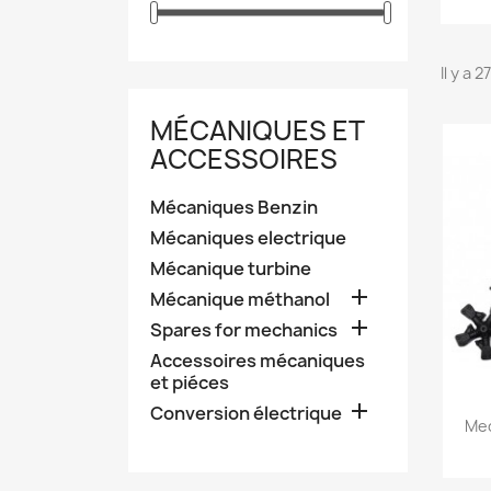
Il y a 
MÉCANIQUES ET
ACCESSOIRES
Mécaniques Benzin
Mécaniques electrique
Mécanique turbine

Mécanique méthanol

Spares for mechanics
Accessoires mécaniques
et piéces

Conversion électrique
Mec