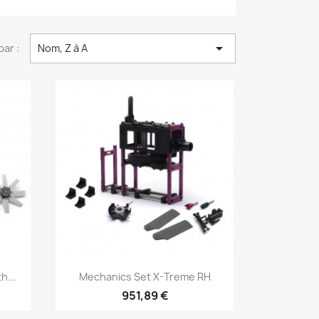

par :
Nom, Z à A
Aperçu rapide

h...
Mechanics Set X-Treme RH
951,89 €