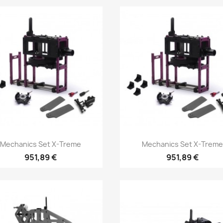
Aperçu rapide
Aperçu rapide


Mechanics Set X-Treme
Mechanics Set X-Treme
951,89 €
951,89 €