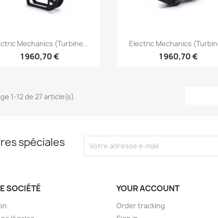
Aperçu rapide
Aperçu rapide


ectric Mechanics (turbine...
Electric Mechanics (turbine
1 960,70 €
1 960,70 €
ge 1-12 de 27 article(s)
res spéciales
E SOCIÉTÉ
YOUR ACCOUNT
son
Order tracking