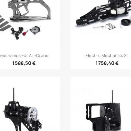
Aperçu rapide
Aperçu rapide


Mechanics For Air-Crane
Electric Mechanics XL
1 588,50 €
1 758,40 €