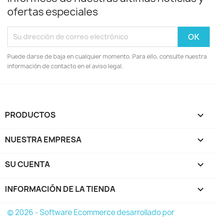
ofertas especiales
Puede darse de baja en cualquier momento. Para ello, consulte nuestra
información de contacto en el aviso legal.
PRODUCTOS

NUESTRA EMPRESA

SU CUENTA

INFORMACIÓN DE LA TIENDA
keyboard_arrow_down
© 2026 - Software Ecommerce desarrollado por