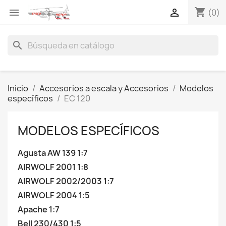
shopping_cart


(0)
search
Inicio
Accesorios a escala y Accesorios
Modelos
específicos
EC 120
MODELOS ESPECÍFICOS
Agusta AW 139 1:7
AIRWOLF 2001 1:8
AIRWOLF 2002/2003 1:7
AIRWOLF 2004 1:5
Apache 1:7
Bell 230/430 1:5