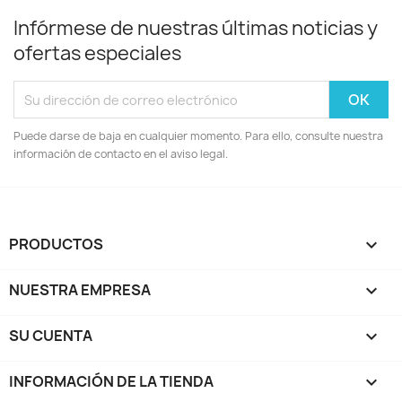
Infórmese de nuestras últimas noticias y
ofertas especiales
Puede darse de baja en cualquier momento. Para ello, consulte nuestra
información de contacto en el aviso legal.
PRODUCTOS

NUESTRA EMPRESA

SU CUENTA

INFORMACIÓN DE LA TIENDA
keyboard_arrow_down